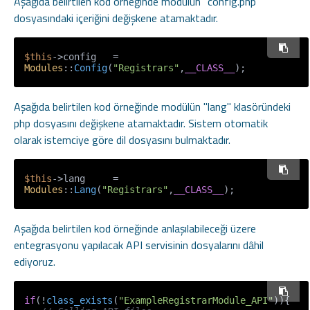
Aşağıda belirtilen kod örneğinde modülün "config.php"
dosyasındaki içeriğini değişkene atamaktadır.
$this
->config   = 
Modules
::
Config
(
"Registrars"
,
__CLASS__
);
Aşağıda belirtilen kod örneğinde modülün "lang" klasöründeki
php dosyasını değişkene atamaktadır. Sistem otomatik
olarak istemciye göre dil dosyasını bulmaktadır.
$this
->lang     = 
Modules
::
Lang
(
"Registrars"
,
__CLASS__
);
Aşağıda belirtilen kod örneğinde anlaşılabileceği üzere
entegrasyonu yapılacak API servisinin dosyalarını dâhil
ediyoruz.
if
(!
class_exists
(
"ExampleRegistrarModule_API"
)){
