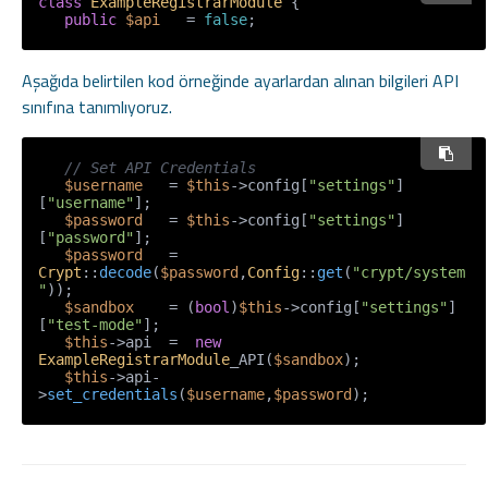
class
ExampleRegistrarModule
{

public
$api
   = 
false
;
Aşağıda belirtilen kod örneğinde ayarlardan alınan bilgileri API
sınıfına tanımlıyoruz.
// Set API Credentials 
$username
   = 
$this
->config[
"settings"
]
[
"username"
];

$password
   = 
$this
->config[
"settings"
]
[
"password"
];

$password
   = 
Crypt
::
decode
(
$password
,
Config
::
get
(
"crypt/system
"
));

$sandbox
    = (
bool
)
$this
->config[
"settings"
]
[
"test-mode"
];

$this
->api  =  
new
ExampleRegistrarModule
_API(
$sandbox
);

$this
->api-
>
set_credentials
(
$username
,
$password
);