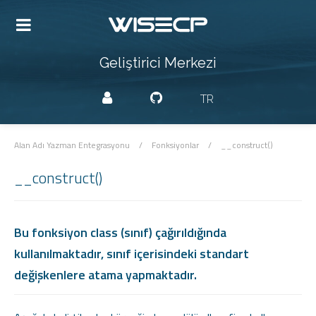
Geliştirici Merkezi
TR
Alan Adı Yazman Entegrasyonu
/
Fonksiyonlar
/
__construct()
__construct()
Bu fonksiyon class (sınıf) çağırıldığında
kullanılmaktadır, sınıf içerisindeki standart
değişkenlere atama yapmaktadır.