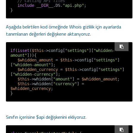
// Calling API files
include
__DIR__
.DS.
"api.php"
;

}
Aşağıda belirtilen kod örneğinde Whois gizlilik için ayarlarda
tanımlanan değerleri değişkene aktarıyoruz.
if
(
isset
(
$this
->config[
"settings"
][
"whidden-
amount"
])){

$whidden_amount
 = 
$this
->config[
"settings"
]
[
"whidden-amount"
];

$whidden_currency
 = 
$this
->config[
"settings"
]
[
"whidden-currency"
];

$this
->whidden[
"amount"
] = 
$whidden_amount
;

$this
->whidden[
"currency"
] = 
$whidden_currency
;

Sınıfın içerisine $api değişkenini ekliyoruz.