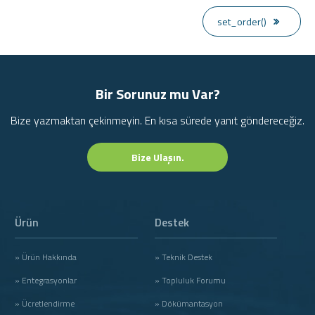
set_order()
Bir Sorunuz mu Var?
Bize yazmaktan çekinmeyin. En kısa sürede yanıt göndereceğiz.
Bize Ulaşın.
Ürün
Destek
» Ürün Hakkında
» Teknik Destek
» Entegrasyonlar
» Topluluk Forumu
» Ücretlendirme
» Dökümantasyon