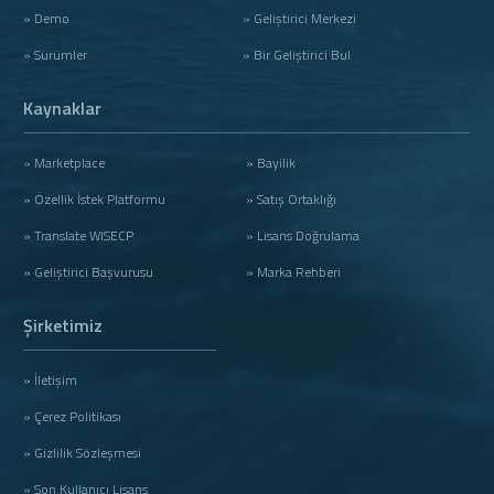
» Demo
» Geliştirici Merkezi
» Sürümler
» Bir Geliştirici Bul
Kaynaklar
» Marketplace
» Bayilik
» Özellik İstek Platformu
» Satış Ortaklığı
» Translate WISECP
» Lisans Doğrulama
» Geliştirici Başvurusu
» Marka Rehberi
Şirketimiz
» İletişim
» Çerez Politikası
» Gizlilik Sözleşmesi
» Son Kullanıcı Lisans