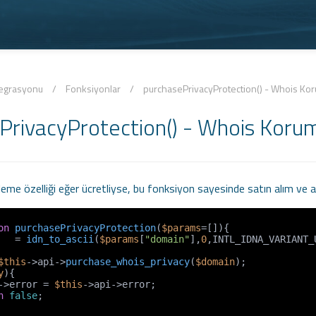
tegrasyonu
/
Fonksiyonlar
/
purchasePrivacyProtection() - Whois Ko
PrivacyProtection() - Whois Koru
leme özelliği eğer ücretliyse, bu fonksiyon sayesinde satın alım ve ak
on
purchasePrivacyProtection
(
$params
=[]
)
{

   = 
idn_to_ascii
(
$params
[
"domain"
],
0
,INTL_IDNA_VARIANT_U
$this
->api->
purchase_whois_privacy
(
$domain
);

y
){

->error = 
$this
->api->error;

n
false
;
