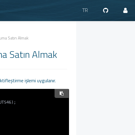
TR
ruma Satın Almak
ma Satın Almak
tifleştirme işlemi uygulanır.
TS46);
