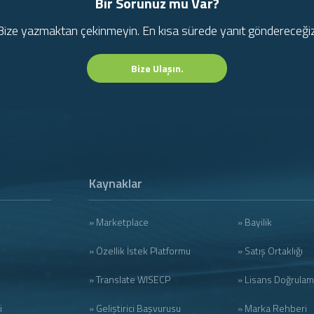
Bir Sorunuz mu Var?
Bize yazmaktan çekinmeyin. En kısa sürede yanıt göndereceğiz
Bize Ulaşın.
Kaynaklar
» Marketplace
» Bayilik
» Özellik İstek Platformu
» Satış Ortaklığı
» Translate WISECP
» Lisans Doğrula
i
» Geliştirici Başvurusu
» Marka Rehberi