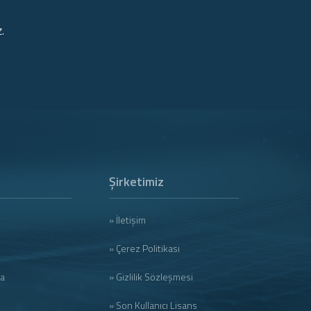
.
Şirketimiz
» İletişim
» Çerez Politikası
ma
» Gizlilik Sözleşmesi
» Son Kullanıcı Lisans