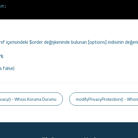
ue
;

nıf içerisindeki $order değişkeninde bulunan [options] indisinin değeri
i;
 false)
vacy() - Whois Koruma Durumu
modifyPrivacyProtection() - Who