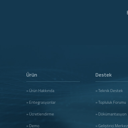
apply_import_tlds() - Tüm
Uzantıları İçeri Aktar
» Diğer
» Eklenti Modülü Geliştirme
» Ürün Modülü Geliştirme
» SSL Servis Modülü Geliştirme
» E-Fatura Entegrasyonu
Ürün
Destek
» SMS Servis Modülü Geliştirme
» WISECP Lisans API
» Ürün Hakkında
» Teknik Destek
» Entegrasyonlar
» Topluluk Forumu
» Ücretlendirme
» Dökümantasyon
» Demo
» Geliştirici Merkez