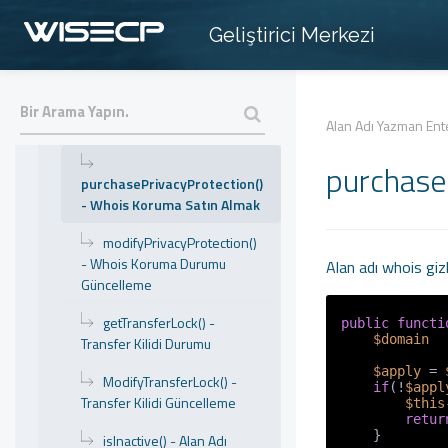
Nameserver Silme
Geliştirici Merkezi
ModifyWhois() - Whois
Güncelleme
getWhoisPrivacy() - Whois
Koruma Durumu
Alan Adı Yazman En
purchase
purchasePrivacyProtection()
- Whois Koruma Satın Almak
modifyPrivacyProtection()
- Whois Koruma Durumu
Alan adı whois giz
Güncelleme
getTransferLock() -
public
functi
$domain
  
Transfer Kilidi Durumu
$apply
 = 
ModifyTransferLock() -
if
(!
$appl
Transfer Kilidi Güncelleme
$this
retur
    }

isInactive() - Alan Adı