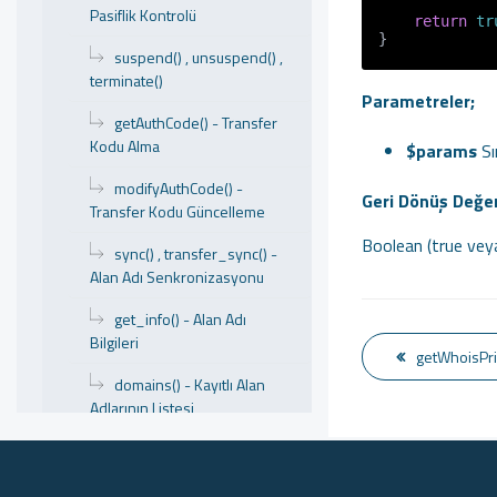
Pasiflik Kontrolü
return
tr
suspend() , unsuspend() ,
terminate()
Parametreler;
getAuthCode() - Transfer
Kodu Alma
$params
Sı
modifyAuthCode() -
Geri Dönüş Değer
Transfer Kodu Güncelleme
Boolean (true veya
sync() , transfer_sync() -
Alan Adı Senkronizasyonu
get_info() - Alan Adı
Bilgileri
getWhoisPri
domains() - Kayıtlı Alan
Adlarının Listesi
import_domain() - Alan
Adlarını İçeri Aktar