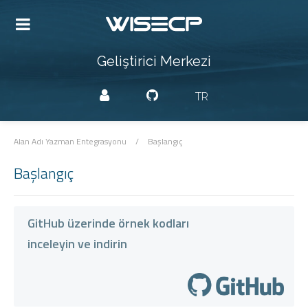
Geliştirici Merkezi
TR
Alan Adı Yazman Entegrasyonu
/
Başlangıç
Başlangıç
GitHub üzerinde örnek kodları
inceleyin ve indirin