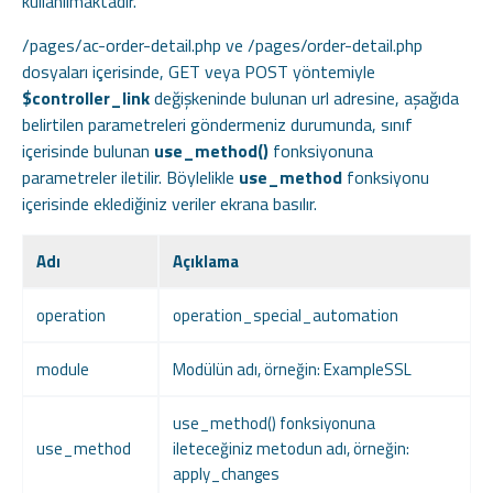
kullanılmaktadır.
/pages/ac-order-detail.php ve /pages/order-detail.php
dosyaları içerisinde, GET veya POST yöntemiyle
$controller_link
değişkeninde bulunan url adresine, aşağıda
belirtilen parametreleri göndermeniz durumunda, sınıf
içerisinde bulunan
use_method()
fonksiyonuna
parametreler iletilir. Böylelikle
use_method
fonksiyonu
içerisinde eklediğiniz veriler ekrana basılır.
Adı
Açıklama
operation
operation_special_automation
module
Modülün adı, örneğin: ExampleSSL
use_method() fonksiyonuna
use_method
ileteceğiniz metodun adı, örneğin:
apply_changes