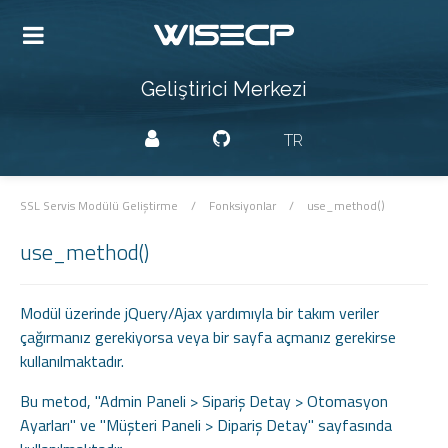
Geliştirici Merkezi
TR
SSL Servis Modülü Geliştirme
/
Fonksiyonlar
/
use_method()
use_method()
Modül üzerinde jQuery/Ajax yardımıyla bir takım veriler
çağırmanız gerekiyorsa veya bir sayfa açmanız gerekirse
kullanılmaktadır.
Bu metod, "Admin Paneli > Sipariş Detay > Otomasyon
Ayarları" ve "Müşteri Paneli > Dipariş Detay" sayfasında