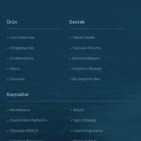
Ürün
Destek
» Ürün Hakkında
» Teknik Destek
» Entegrasyonlar
» Topluluk Forumu
» Ücretlendirme
» Dökümantasyon
» Demo
» Geliştirici Merkezi
» Sürümler
» Bir Geliştirici Bul
Kaynaklar
» Marketplace
» Bayilik
» Özellik İstek Platformu
» Satış Ortaklığı
» Translate WISECP
» Lisans Doğrulama
» Geliştirici Başvurusu
» Marka Rehberi