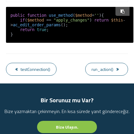
public
function
use_method
(
$method
=
''
)
{

if
(
$method
 == 
"apply_changes"
) 
return
$this
-
>
ac_edit_order_params
();

return
true
;

testConnection()
run_action()
Bir Sorunuz mu Var?
Bize yazmaktan çekinmeyin. En kısa sürede yanıt göndereceğiz.
Bize Ulaşın.