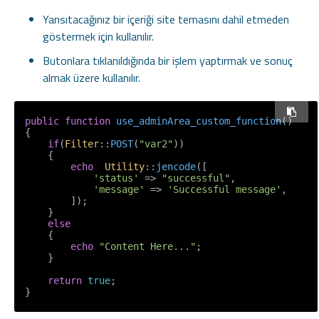
Yansıtacağınız bir içeriği site temasını dahil etmeden
göstermek için kullanılır.
Butonlara tıklanıldığında bir işlem yaptırmak ve sonuç
almak üzere kullanılır.
public
function
use_adminArea_custom_function
(
{

if
(
Filter
::
POST
(
"var2"
))

    {

echo
Utility
::
jencode
([

'status'
 => 
"successful"
,

'message'
 => 
'Successful message'
,

        ]);

    }

else
    {

echo
"Content Here..."
;

    }

return
true
;

}