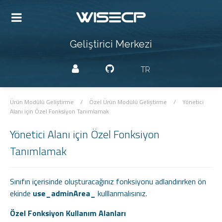
Geliştirici Merkezi
TR
Ürün Modülü Geliştirme
/
Özel Ürün Modülü Geliştirme
/
Yönetici
Alanı için Özel Fonksiyon Tanımlamak
Yönetici Alanı için Özel Fonksiyon
Tanımlamak
Sınıfın içerisinde oluşturacağınız fonksiyonu adlandırırken ön
ekinde
use_adminArea_
kulllanmalısınız.
Özel Fonksiyon Kullanım Alanları