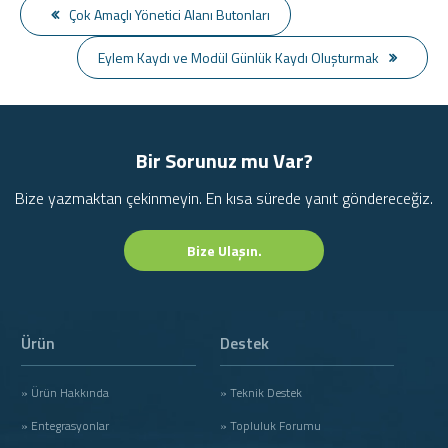
Çok Amaçlı Yönetici Alanı Butonları
Eylem Kaydı ve Modül Günlük Kaydı Oluşturmak
Bir Sorunuz mu Var?
Bize yazmaktan çekinmeyin. En kısa sürede yanıt göndereceğiz.
Bize Ulaşın.
Ürün
Destek
» Ürün Hakkında
» Teknik Destek
» Entegrasyonlar
» Topluluk Forumu