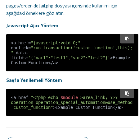
pages/order-detail.php dosyası içerisinde kullanımı için
aşağıdaki örneklere göz atın.
Javascript Ajax Yöntem
<a href=
"javascript:void 0;"
onclick=
"run_transaction('custom_function',this);
"
 data-
fields=
'{"var1":"test1","var2":"test2"}'
>Example 
Custom Function</a>
Sayfa Yenilemeli Yöntem
<a href=
"<?php echo 
$module
->area_link; ?>?
operation=operation_special_automation&use_method
=custom_function"
>Example Custom Function</a>