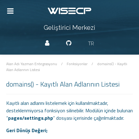
Geliştirici Merkezi
TR
Alan Adı Yazman Entegrasyonu
/
Fonksiyonlar
/
domains() - Kayıtlı
Alan Adlarının Listesi
domains() - Kayıtlı Alan Adlarının Listesi
Kayıtlı alan adlarını listelemek için kullanılmaktadır,
desteklenmiyorsa fonksiyon silinebilir. Modülün içinde bulunan
“
pages/settings.php
” dosyası içerisinde çağırılmaktadır.
Geri Dönüş Değeri;