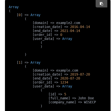
Array
(

    [
0
] => 
Array
        (

            [domain] => example2.com

            [creation_date] => 
2016
-
04
-
14
            [end_date] => 
2021
-
04
-
14
            [order_id] => 
0
            [user_data] => 
Array
                (

                )

        )

    [
1
] => 
Array
        (

            [domain] => example.com

            [creation_date] => 
2019
-
07
-
20
            [end_date] => 
2020
-
07
-
20
            [order_id] => 
1234
            [user_data] => 
Array
                (

                    [id] => 
5
                    [full_name] => John Doe

                    [company_name] => WISECP

                )
