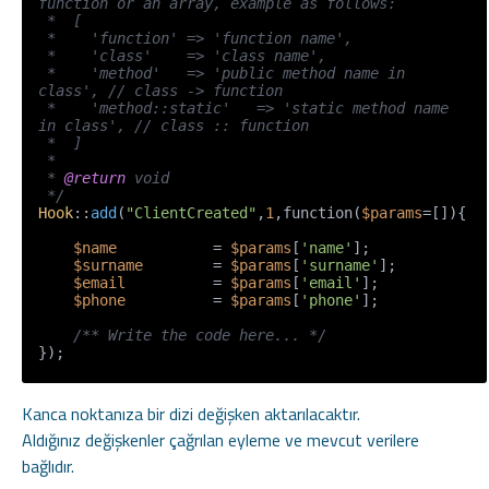
function or an array, example as follows:

 *  [

 *    'function' => 'function name',

 *    'class'    => 'class name',

 *    'method'   => 'public method name in 
class', // class -> function

 *    'method::static'   => 'static method name 
in class', // class :: function

 *  ]

 *

 * 
@return
 void

 */
Hook
::
add
(
"ClientCreated"
,
1
,function(
$params
=[]){

$name
           = 
$params
[
'name'
];

$surname
        = 
$params
[
'surname'
];

$email
          = 
$params
[
'email'
];

$phone
          = 
$params
[
'phone'
];

/** Write the code here... */
});
Kanca noktanıza bir dizi değişken aktarılacaktır.
Aldığınız değişkenler çağrılan eyleme ve mevcut verilere
bağlıdır.