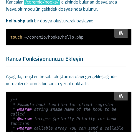
Kancalar
/coremio/hooks/
dizininde bulunan dosyalarda
(veya bir modülün çekirdek dosyasında) bulunur.
hello.php
adlı bir dosya oluşturarak başlayın:
touch
Kanca Fonksiyonunuzu Ekleyin
Aşağıda, müşteri hesabı oluşturma olayı gerçekleştiğinde
yürütülecek örnek bir kanca yer almaktadır.
/**

 * Example hook function for client register

 * 
@param
 string $name Name of the hook to be 
called

 * 
@param
 integer $priority Priority for hook 
function

 * 
@param
 callable|array You can send a callable 