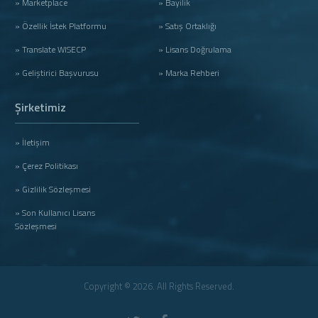
» Marketplace
» Bayilik
» Özellik İstek Platformu
» Satış Ortaklığı
» Translate WISECP
» Lisans Doğrulama
» Geliştirici Başvurusu
» Marka Rehberi
Şirketimiz
» İletişim
» Çerez Politikası
» Gizlilik Sözleşmesi
» Son Kullanıcı Lisans
Sözleşmesi
Copyright © 2026. All Rights Reserved.