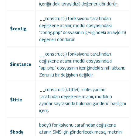
içeriğindeki array(dizi) değerleri döndürür.
__construct() fonksiyonu tarafından
değişkene atanır, modül dosyasındaki
$config
"config.php" dosyasının içeriğindeki array(dizi)
değerleri döndürür.
__construct() fonksiyonu tarafından
değişkene atanır, modül dosyasındaki
$instance
"api.php" dosyasının içeriğindeki sınıfı aktarır.
Zorunlu bir değişken değildir.
__construct(), title() fonksiyonları
tarafından değişkene atanır, modülün
$title
ayarlar sayfasında bulunan gönderici başlığını
içerir.
body() fonksiyonu tarafından değişkene
$body
atanır, SMS için gönderilecek mesaj metnini