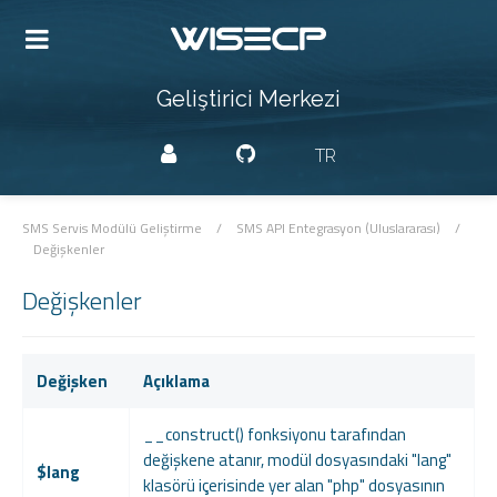
Geliştirici Merkezi
TR
SMS Servis Modülü Geliştirme
/
SMS API Entegrasyon (Uluslararası)
/
Değişkenler
Değişkenler
Değişken
Açıklama
__construct() fonksiyonu tarafından
değişkene atanır, modül dosyasındaki "lang"
$lang
klasörü içerisinde yer alan "php" dosyasının