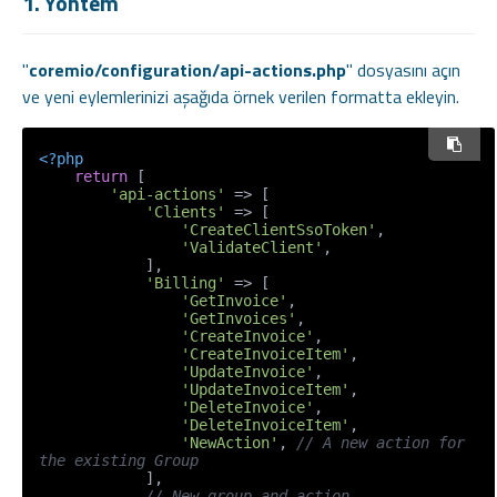
1. Yöntem
"
coremio/configuration/api-actions.php
" dosyasını açın
ve yeni eylemlerinizi aşağıda örnek verilen formatta ekleyin.
<?php
return
 [

'api-actions'
 => [

'Clients'
 => [

'CreateClientSsoToken'
,

'ValidateClient'
,

            ],

'Billing'
 => [

'GetInvoice'
,

'GetInvoices'
,

'CreateInvoice'
,

'CreateInvoiceItem'
,

'UpdateInvoice'
,

'UpdateInvoiceItem'
,

'DeleteInvoice'
,

'DeleteInvoiceItem'
,

'NewAction'
, 
// A new action for 
the existing Group
            ],

// New group and action