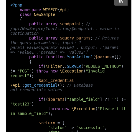
<?php
namespace
WISECP
\
Api
;

class
NewSample
{

public
array
$endpoint
; 
// 
/api/NewSample/YourAction/$endpoint.. value in 
continuation
public
array
$query_params
; 
// Returns 
the query parameters, input: ?
param1=value1&param2=value2 , Output: ['param1' 
=> 'value1','param2' => 'value2']
public
function
YourAction1
(
$params
=[]
)

{

if
(
\Filter
::
SERVER
(
"REQUEST_METHOD"
) 
!= 
"POST"
) 
throw
new
\Exception
(
"Invalid 
request"
);

$api_credential
 = 
\Api
::
get_credential
(); 
// Database 
api_credentials values
if
((
$params
[
"sample_field"
] ?? 
''
) != 
"test123"
)

throw
new
\Exception
(
"Please fill 
in sample_field"
);

$return
 = [

'status'
 => 
"successful"
,
