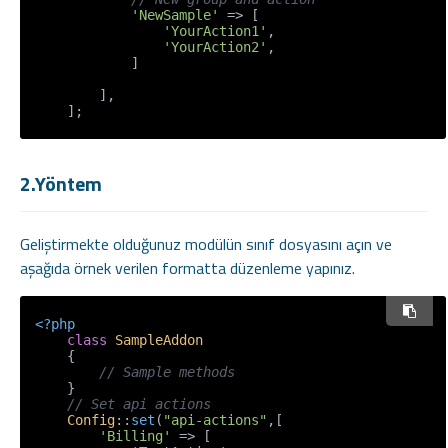
'NewSample'
 => [

'YourAction1'
,

'YourAction2'
,

            ]

        ],

    ];
2.Yöntem
Geliştirmekte olduğunuz modülün sınıf dosyasını açın ve
aşağıda örnek verilen formatta düzenleme yapınız.
<?php
class
SampleAddon
{

// Sample methods
    }

// Set api actions
Config
::
set
(
"api-actions"
,[

'Billing'
 => [
