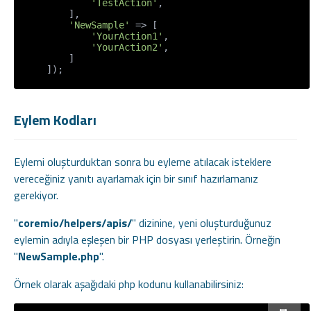
'TestAction'
,

        ],

'NewSample'
 => [

'YourAction1'
,

'YourAction2'
,

        ]

Eylem Kodları
Eylemi oluşturduktan sonra bu eyleme atılacak isteklere
vereceğiniz yanıtı ayarlamak için bir sınıf hazırlamanız
gerekiyor.
"
coremio/helpers/apis/
" dizinine, yeni oluşturduğunuz
eylemin adıyla eşleşen bir PHP dosyası yerleştirin. Örneğin
"
NewSample.php
".
Örnek olarak aşağıdaki php kodunu kullanabilirsiniz: