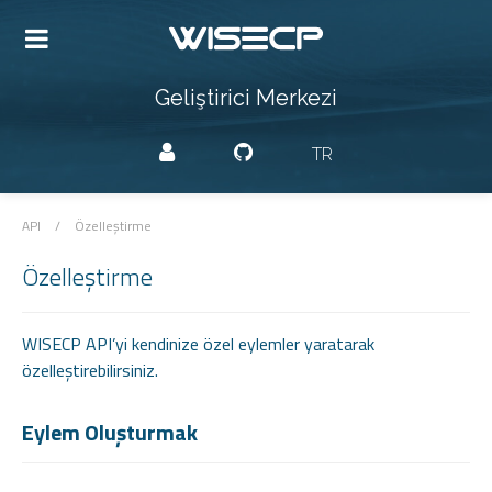
Geliştirici Merkezi
TR
API
/
Özelleştirme
Özelleştirme
WISECP API’yi kendinize özel eylemler yaratarak
özelleştirebilirsiniz.
Eylem Oluşturmak