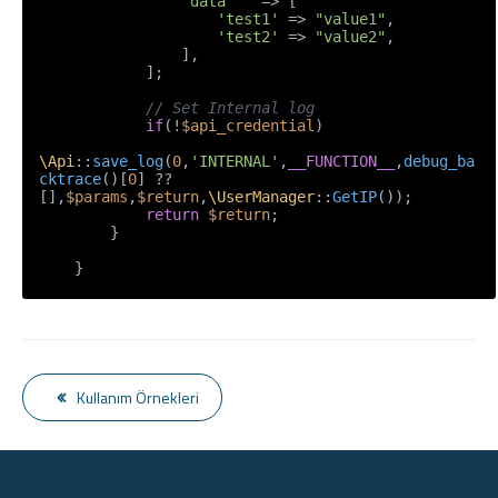
'data'
   => [

'test1'
 => 
"value1"
,

'test2'
 => 
"value2"
,

                ],

            ];

// Set Internal log
if
(!
$api_credential
)

\Api
::
save_log
(
0
,
'INTERNAL'
,
__FUNCTION__
,
debug_ba
cktrace
()[
0
] ?? 
[],
$params
,
$return
,
\UserManager
::
GetIP
());

return
$return
;

        }

    }
Kullanım Örnekleri