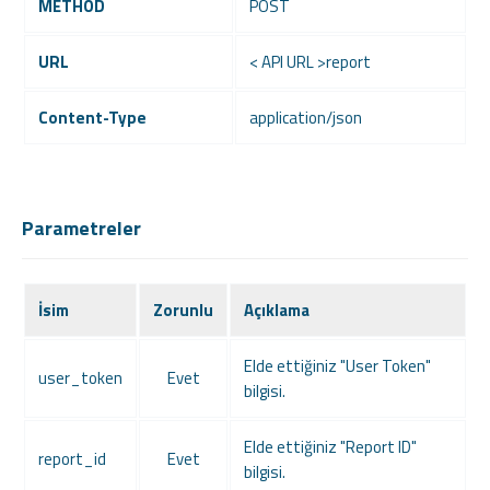
METHOD
POST
URL
< API URL >report
Content-Type
application/json
Parametreler
İsim
Zorunlu
Açıklama
Elde ettiğiniz "User Token"
user_token
Evet
bilgisi.
Elde ettiğiniz "Report ID"
report_id
Evet
bilgisi.