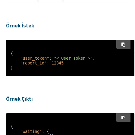
Örnek İstek
{
"user_token"
:
"< User Token >"
,
"report_id"
:
12345
}
Örnek Çıktı
{
"waiting"
:
{