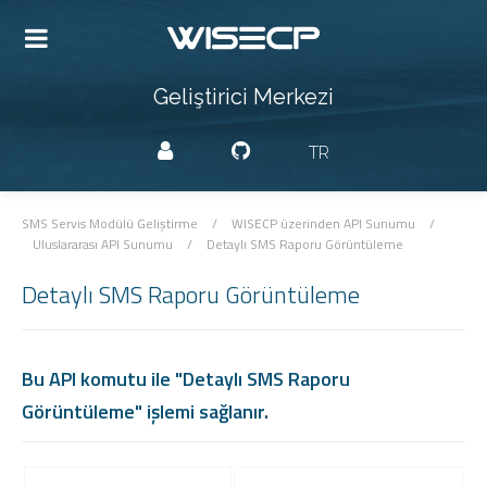
Geliştirici Merkezi
TR
SMS Servis Modülü Geliştirme
/
WISECP üzerinden API Sunumu
/
Uluslararası API Sunumu
/
Detaylı SMS Raporu Görüntüleme
Detaylı SMS Raporu Görüntüleme
Bu API komutu ile "Detaylı SMS Raporu
Görüntüleme" işlemi sağlanır.