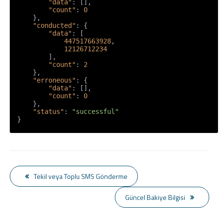
"data"
:
[
]
,
"count"
:
0
}
,
"conducted"
:
{
"data"
:
[
447517663928
,
12126712234
]
,
"count"
:
2
}
,
"erroneous"
:
{
"data"
:
[
]
,
"count"
:
0
}
,
"status"
:
"successful"
}
Tekil veya Toplu SMS Gönderme
Güncel Bakiye Bilgisi