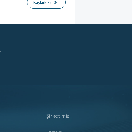
Başlarken
.
Şirketimiz
» İletişim