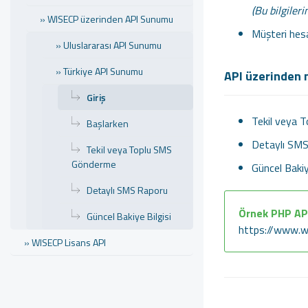
(Bu bilgiler
» WISECP üzerinden API Sunumu
Müşteri hesa
» Uluslararası API Sunumu
» Türkiye API Sunumu
API üzerinden n
Giriş
Tekil veya 
Başlarken
Detaylı SM
Tekil veya Toplu SMS
Gönderme
Güncel Bakiy
Detaylı SMS Raporu
Örnek PHP AP
Güncel Bakiye Bilgisi
https://www.w
» WISECP Lisans API