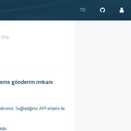
TR
Giriş
en sms gönderim imkanı
siniz. Sağladığınız API erişimi ile
dır.