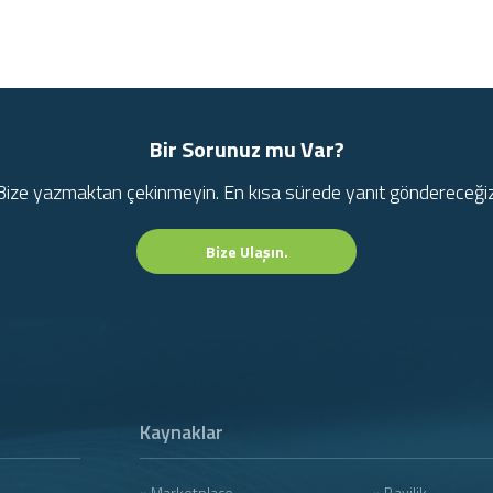
Bir Sorunuz mu Var?
Bize yazmaktan çekinmeyin. En kısa sürede yanıt göndereceğiz
Bize Ulaşın.
Kaynaklar
» Marketplace
» Bayilik