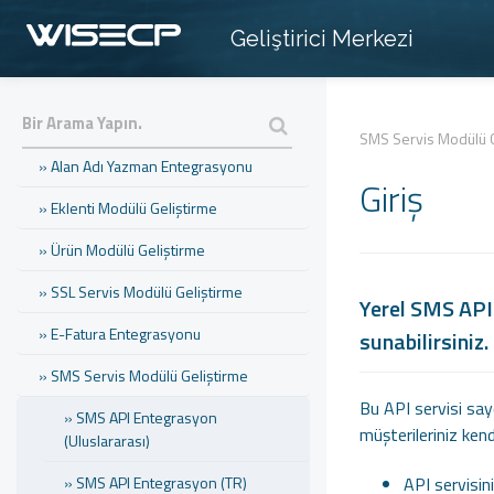
Geliştirici Merkezi
» Hosting Panel Modülü Geliştirme
» Sunucu Modülü Geliştirme
» Tema Geliştirme
SMS Servis Modülü G
» Alan Adı Yazman Entegrasyonu
Giriş
» Eklenti Modülü Geliştirme
» Ürün Modülü Geliştirme
» SSL Servis Modülü Geliştirme
Yerel SMS API 
» E-Fatura Entegrasyonu
sunabilirsiniz.
» SMS Servis Modülü Geliştirme
Bu API servisi say
» SMS API Entegrasyon
müşterileriniz kendi
(Uluslararası)
» SMS API Entegrasyon (TR)
API servisini