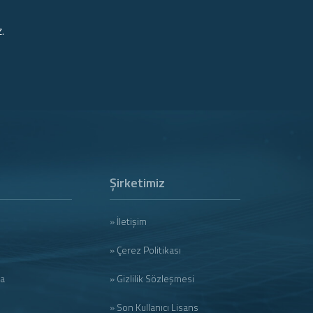
.
Şirketimiz
» İletişim
» Çerez Politikası
ma
» Gizlilik Sözleşmesi
» Son Kullanıcı Lisans