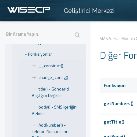
» SMS API Entegrasyon
(Uluslararası)
Geliştirici Merkezi
» SMS API Entegrasyon (TR)
Başlangıç
SMS Servis Modülü G
Değişkenler
Diğer Fo
» Fonksiyonlar
__construct()
change_config()
Fonksiyon
title() - Gönderici
Başlığını Değiştir
getNumbers()
body() - SMS İçeriğini
Belirle
getTitle()
AddNumber() -
Telefon Numaralarını
getBody()