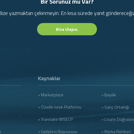
Bir Sorunuz mu Var?
Bize yazmaktan çekinmeyin. En kısa sürede yanıt göndereceğiz
Bize Ulaşın.
Kaynaklar
» Marketplace
» Bayilik
» Özellik İstek Platformu
» Satış Ortaklığı
» Translate WISECP
» Lisans Doğrula
i
» Geliştirici Başvurusu
» Marka Rehberi