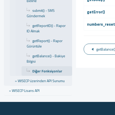
Belirle
submit() - SMS
getError()
Göndermek
numbers_reset
getReportID() - Rapor
ID Almak
getReport() - Rapor
Görüntüle
getBalance()
getBalance() - Bakiye
Bilgisi
Diğer Fonksiyonlar
» WISECP üzerinden API Sunumu
» WISECP Lisans API