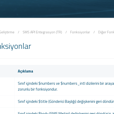
eliştirme
/
SMS API Entegrasyon (TR)
/
Fonksiyonlar
/
Diğer Fon
nksiyonlar
Açıklama
Sınıf içindeki $numbers ve $numbers_intl dizilerini bir araya
zorunlu bir fonksiyondur.
Sınıf içindeki $title (Gönderici Başlığı) değişkenini geri döndü
Sınıf içindeki $body (SMS Metini) değişkenini geri döndürür, 