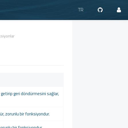
TR
ksiyonlar
 getirip geri döndürmesini sağlar,
rür, zorunlu bir fonksiyondur.
zorunlu bir fonksiyondur.