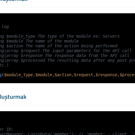
log

ng $module_type The type of the module ex: Servers

ng $module The name of the module

ng $action The name of the action being performed

ng|array $request The input parameters for the API call

ng|array $response The response data from the API call

ng|array $processed The resulting data after any post pro
c.)

g
(
$module_type
,
$module
,
$action
,
$request
,
$response
,
$proce
Oluşturmak
r ID:

serManager::LoginData('member'); // 'member' : client, 'a