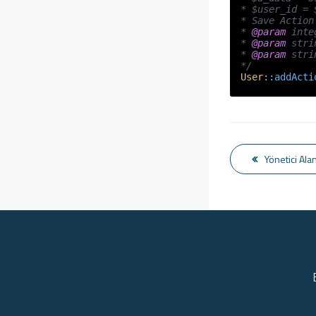
* $user_id = 
* Save Action 
* 
@param
 inte
* 
@param
 stri
* 
@param
 stri
*/
User
::
addActi
Yönetici Ala