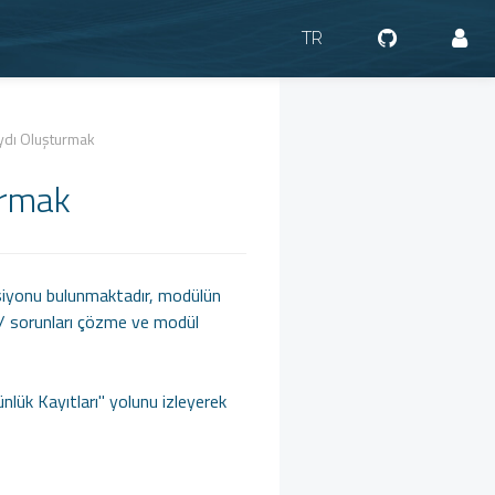
TR
ydı Oluşturmak
urmak
ksiyonu bulunmaktadır, modülün
a / sorunları çözme ve modül
nlük Kayıtları" yolunu izleyerek