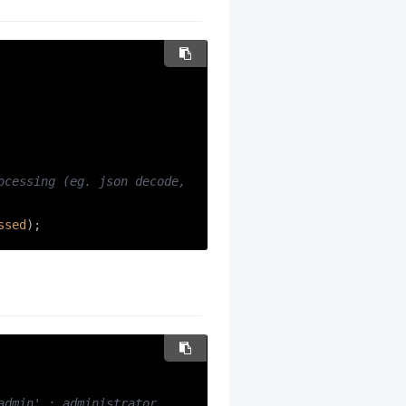
cessing (eg. json decode, 
ssed
);
dmin' : administrator
