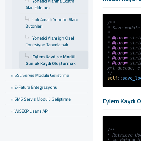
Yönetici Alanına Ekstra
Alan Eklemek
Çok Amaçlı Yönetici Alanı
/**

Butonları
* Save module 
*

Yönetici Alanı için Özel
* 
@param
 stri
* 
@param
 stri
Fonksiyon Tanımlamak
* 
@param
 stri
* 
@param
 stri
Eylem Kaydı ve Modül
* 
@param
 stri
Günlük Kaydı Oluşturmak
* 
@param
 stri
xml decode, et
*/
» SSL Servis Modülü Geliştirme
self
::
save_lo
» E-Fatura Entegrasyonu
» SMS Servis Modülü Geliştirme
Eylem Kaydı 
» WISECP Lisans API
/**

* Retrieve Use
* $u_data = U