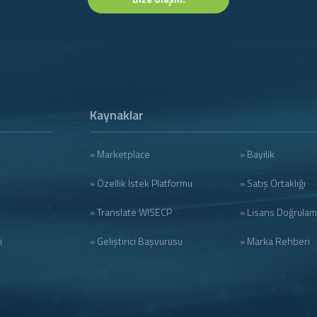
Kaynaklar
» Marketplace
» Bayilik
» Özellik İstek Platformu
» Satış Ortaklığı
» Translate WISECP
» Lisans Doğrula
i
» Geliştirici Başvurusu
» Marka Rehberi