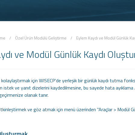
rme
/
Özel Ürün Modülü Geliştirme
/
Eylem Kaydı ve Modül Günlük Ka
ydı ve Modül Günlük Kaydı Oluşt
 kolaylaştırmak için WISECP'de yerleşik bir günlük kaydı tutma fon
için istek ve yanıt dizelerini kaydedilmesine, bu sayede hata ayıklam
geçirmenize olanak tanır.
 etkinleştirmek ve göz atmak için menü üzerinden "Araçlar > Modül Gü
Oluşturmak