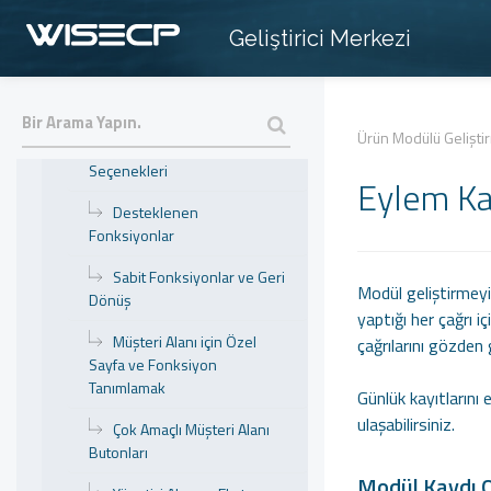
Parametreler
Geliştirici Merkezi
Meta Data Parametreleri
Modül Yapılandırma
Ürün Modülü Gelişti
Ürün Yapılandırma
Seçenekleri
Eylem Ka
Desteklenen
Fonksiyonlar
Sabit Fonksiyonlar ve Geri
Modül geliştirmeyi
Dönüş
yaptığı her çağrı 
Müşteri Alanı için Özel
çağrılarını gözden 
Sayfa ve Fonksiyon
Tanımlamak
Günlük kayıtlarını
ulaşabilirsiniz.
Çok Amaçlı Müşteri Alanı
Butonları
Modül Kaydı 