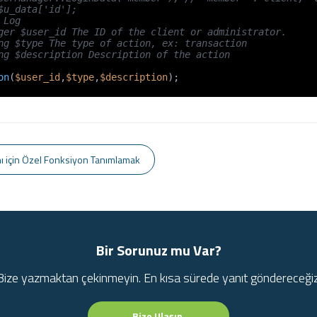
$u_data['id'];

Log

ger $user_id The ID of the client or administrator.

ng $type The type of action, ex: transaction

ng $description Description of the action

on
(
$user_id
,
$type
,
$description
);
nı için Özel Fonksiyon Tanımlamak
Bir Sorunuz mu Var?
Bize yazmaktan çekinmeyin. En kısa sürede yanıt göndereceğiz
Bize Ulaşın.