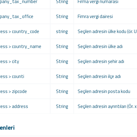
ompany_tax_number
String
Firma vergi numarası
mpany_tax_office
String
Fimra vergi dairesi
dress > country_code
string
Seçilen adresin ülke kodu (ör. U
dress > country_name
String
Seçilen adresin ülke adı
ress > city
String
Seçilen adresin şehir adı
ress > counti
String
Seçilen adresin ilçe adı
ress > zipcode
String
Seçilen adresin posta kodu
dress > address
String
Seçilen adresin ayrıntıları (Ör. 
enleri