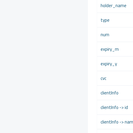
» E-Fatura Entegrasyonu
holder_name
» SMS Servis Modülü Geliştirme
type
» WISECP Lisans API
num
expiry_m
expiry_y
cvc
clientInfo
clientInfo -> id
clientInfo -> na