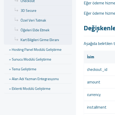
Checkout
Eğer ödeme hizmeti
3D Secure
Eğer ödeme hizmeti
Özel Veri Tutmak
Değişkenl
Öğeleri Elde Etmek
Kart Bilgileri Girme Ekranı
Aşağıda belirtilen 
» Hosting Panel Modülü Geliştirme
İsim
» Sunucu Modülü Geliştirme
» Tema Geliştirme
checkout_id
» Alan Adı Yazman Entegrasyonu
amount
» Eklenti Modülü Geliştirme
currency
» Ürün Modülü Geliştirme
installment
» SSL Servis Modülü Geliştirme