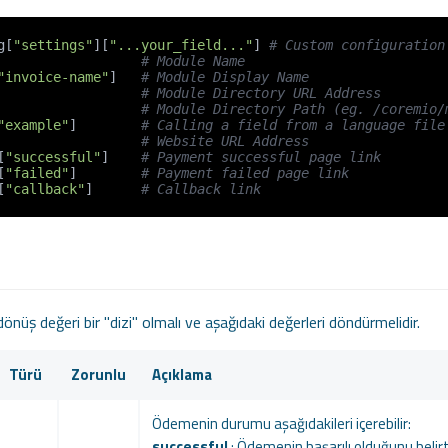
g[
"settings"
][
"...your_field..."
] 
# Custom configuration
                  
# Module Name
"invoice-name"
]   
# Module Display Name
                  
# Module Directory URL Address
                  
# Module Directory Path (eg. /coremio/
"example"
]        
# Calling a field from a language file
                   
# Website URL Address
[
"successful"
]    
# Payment successful page link
[
"failed"
]        
# Payment failed page link
[
"callback"
]      
# Callback link
nüş değeri bir "dizi" olmalı ve aşağıdaki değerleri döndürmelidir.
Türü
Zorunlu
Açıklama
Ödemenin durumu aşağıdakileri içerebilir:
successful
: Ödemenin başarılı olduğunu belirti