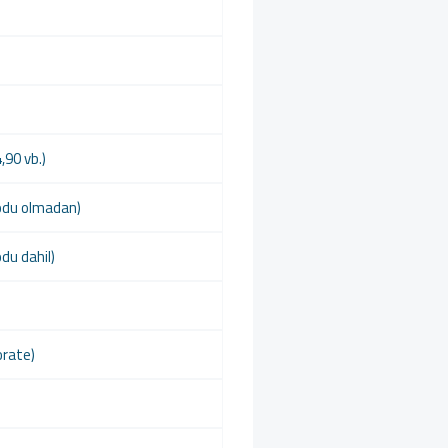
,90 vb.)
odu olmadan)
du dahil)
orate)