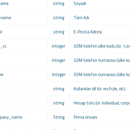
rname
string
Soyadı
ll_name
string
Tam Adı
il
string
E-Posta Adresi
m_cc
integer
GSM telefon ülke kodu (ör. 1,44
integer
GSM telefon numarası (ülke k
ne
İnteger
GSM telefon numarası (ülke ko
string
Kullanılan dil (ör. en,fr,de, vb.)
string
Hesap türü (ör. individual, corp
ompany_name
String
Firma ünvanı