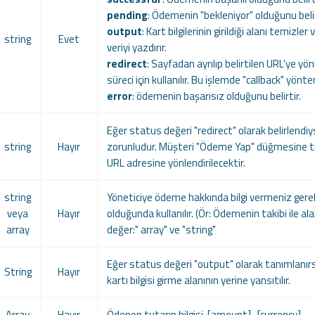
pending
: Ödemenin "bekleniyor" olduğunu belir
output
: Kart bilgilerinin girildiği alanı temizler
string
Evet
veriyi yazdırır.
redirect
: Sayfadan ayrılıp belirtilen URL'ye yö
süreci için kullanılır. Bu işlemde "callback" yönt
error
: ödemenin başarısız olduğunu belirtir.
Eğer status değeri "redirect" olarak belirlendiy
string
Hayır
zorunludur. Müşteri "Ödeme Yap" düğmesine tık
URL adresine yönlendirilecektir.
string
Yöneticiye ödeme hakkında bilgi vermeniz gere
veya
Hayır
olduğunda kullanılır. (Ör: Ödemenin takibi ile ala
array
değer:" array" ve "string"
Eğer status değeri "output" olarak tanımlanırsa,
String
Hayır
kartı bilgisi girme alanının yerine yansıtılır.
Array
Hayır
Ödenen tutarın bilgisi [amount] , [currency]