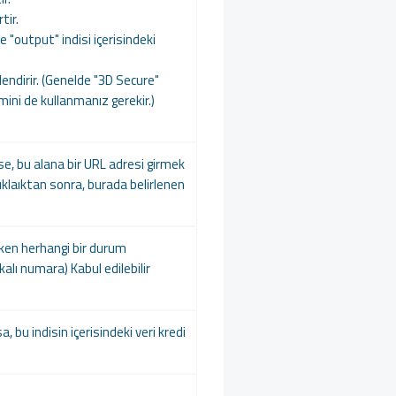
tir.
 ve "output" indisi içerisindeki
nlendirir. (Genelde "3D Secure"
emini de kullanmanız gerekir.)
se, bu alana bir URL adresi girmek
laıktan sonra, burada belirlenen
ken herhangi bir durum
kalı numara) Kabul edilebilir
 bu indisin içerisindeki veri kredi