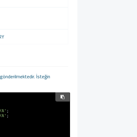
RY
 gönderilmektedir. İsteğin
/A'
;

/A'
;
