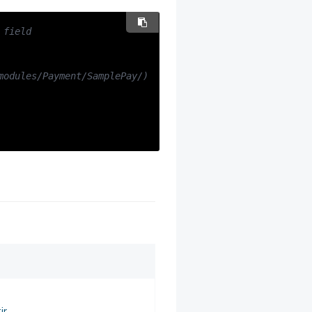
 field
modules/Payment/SamplePay/)
r.