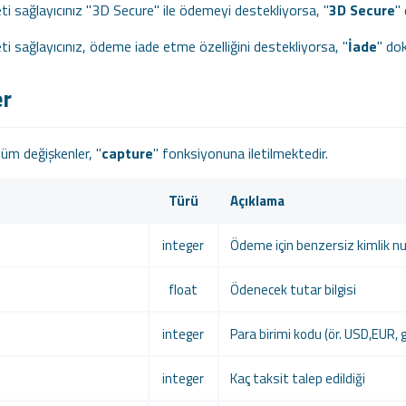
 sağlayıcınız "3D Secure" ile ödemeyi destekliyorsa, "
3D Secure
"
 sağlayıcınız, ödeme iade etme özelliğini destekliyorsa, "
İade
" do
er
tüm değişkenler, "
capture
" fonksiyonuna iletilmektedir.
Türü
Açıklama
integer
Ödeme için benzersiz kimlik n
float
Ödenecek tutar bilgisi
integer
Para birimi kodu (ör. USD,EUR, gi
integer
Kaç taksit talep edildiği