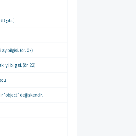
D gibi.)
y bilgisi. (ör. 07)
yıl bilgisi. (ör. 22)
kodu
ir "object" değişkendir.