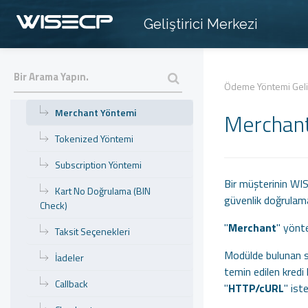
Başlangıç
Geliştirici Merkezi
Modül Yapısı
Ayarlar/Yapılandırma Sayfası
Third Party Yöntemi
Ödeme Yöntemi Geli
Merchant Yöntemi
Merchan
Tokenized Yöntemi
Subscription Yöntemi
Bir müşterinin WISE
Kart No Doğrulama (BIN
güvenlik doğrulamas
Check)
"
Merchant
" yönte
Taksit Seçenekleri
Modülde bulunan sın
İadeler
temin edilen kredi 
Callback
"
HTTP/cURL
" ist