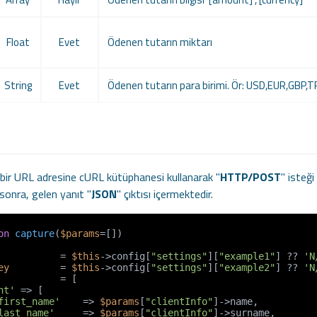
Float
Evet
Ödenen tutarın miktarı
String
Evet
Ödenen tutarın para birimi. Ör: USD,EUR,GBP,T
bir URL adresine cURL kütüphanesi kullanarak "
HTTP/POST
" isteği
onra, gelen yanıt "
JSON
" çıktısı içermektedir.
on
capture
(
$params
=[]
           = 
$this
->config[
"settings"
][
"example1"
] ?? 
'N
ey
         = 
$this
->config[
"settings"
][
"example2"
] ?? 
'N
           = [

nt'
 => [

first_name'
    => 
$params
[
"clientInfo"
]->name,

last_name'
     => 
$params
[
"clientInfo"
]->surname,
