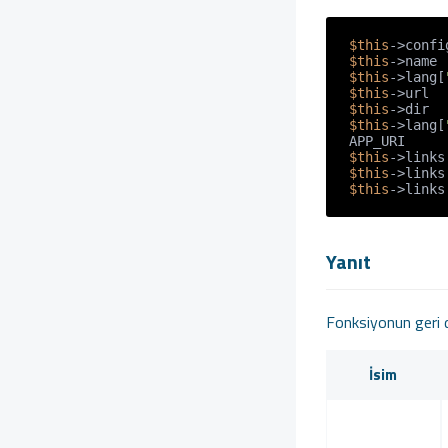
$this
->confi
$this
->name 
$this
->lang[
$this
->url  
$this
->dir  
$this
->lang[
 APP_URI    
$this
->links
$this
->links
$this
->links
Yanıt
Fonksiyonun geri dö
İsim