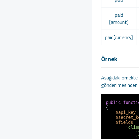
paid
[amount]
paid[currency]
Örnek
Aşağıdaki örnekte 
gönderilmesinden s
public
functi
{

$api_key
 
$secret_k
$fields
  
'clie
'
'