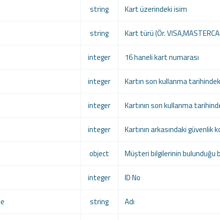
string
Kart üzerindeki isim
string
Kart türü (Ör. VISA,MASTERCAR
integer
16 haneli kart numarası
integer
Kartın son kullanma tarihindeki a
integer
Kartının son kullanma tarihindeki 
integer
Kartının arkasındaki güvenlik 
object
Müşteri bilgilerinin bulunduğu b
integer
ID No
me
string
Adı