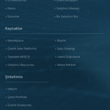
» Ücretlendirme
» Dökümantasyon
» Demo
» Geliştirici Merkezi
» Sürümler
» Bir Geliştirici Bul
Kaynaklar
» Marketplace
» Bayilik
» Özellik İstek Platformu
» Satış Ortaklığı
» Translate WISECP
» Lisans Doğrulama
» Geliştirici Başvurusu
» Marka Rehberi
Şirketimiz
» İletişim
» Çerez Politikası
» Gizlilik Sözleşmesi