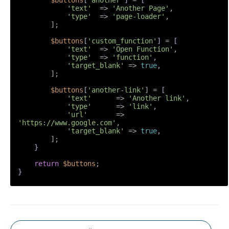
$buttons
[
'another'
] = [

'text'
  => 
'Another Page'
,

'type'
  => 
'page-loader'
,

        ];

$buttons
[
'custom_function'
] = [

'text'
  => 
'Open Function'
,

'type'
  => 
'function'
,

'target_blank'
 => 
true
,

        ];

$buttons
[
'another-link'
] = [

'text'
      => 
'Another link'
,

'type'
      => 
'link'
,

'url'
       => 
'https://www.google.com'
,

'target_blank'
 => 
true
,

        ];

    }

return
$buttons
;

}