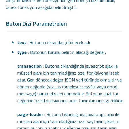
oluşturmalısınız ve fonksiyonun geri dönüşü dizi olmalıdır,
örnek fonksiyon aşağıda belirtilmiştir.
Buton Dizi Parametreleri
text
: Butonun ekranda görünecek adı
type
: Butonun türünü belirtir, alacağı değerler:
transaction
: Butona tıklandığında javascript ajax ile
müşteri alanı için tanımladığınız özel fonksiyona istek
atar. Geri dönecek değer JSON veri türünde olmalıdır ve
dönen değerde (status (örnek:successful veya error) ,
message) parametreleri dönmelidir. Butonun anahtar
değerine özel fonksiyonun adını tanımlamanız gereklidir.
page-loader
: Butona tıklandığında javascript ajax ile
müşteri alanı için tanımladığınız özel sayfanın çıktısını
getirir, butonun anahtar değerine özel sayfanın adını