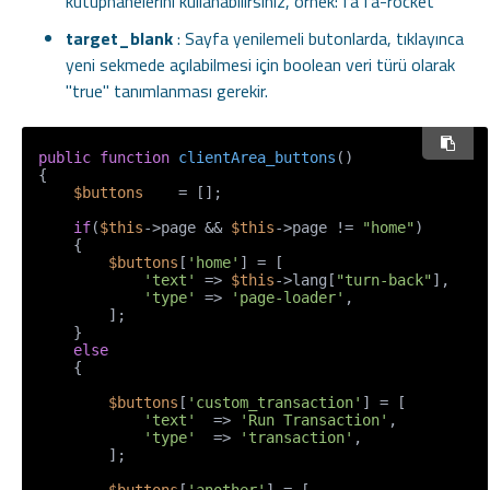
kütüphanelerini kullanabilirsiniz, örnek: fa fa-rocket
target_blank
: Sayfa yenilemeli butonlarda, tıklayınca
yeni sekmede açılabilmesi için boolean veri türü olarak
"true" tanımlanması gerekir.
public
function
clientArea_buttons
(
{

$buttons
    = [];

if
(
$this
->page && 
$this
->page != 
"home"
)

    {

$buttons
[
'home'
] = [

'text'
 => 
$this
->lang[
"turn-back"
],

'type'
 => 
'page-loader'
,

        ];

    }

else
    {

$buttons
[
'custom_transaction'
] = [

'text'
  => 
'Run Transaction'
,

'type'
  => 
'transaction'
,

        ];
