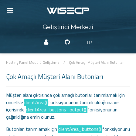
Geliştirici Merkezi
TR
Hosting Panel Modülü Geliştirme
/
Çok Amaçlı Müşteri Alanı Butonları
Çok Amaçlı Müşteri Alanı Butonları
Müşteri alanı çıktısında çok amaçlı butonlar tanımlamak için
öncelikle
clientArea()
fonksiyonunun tanımlı olduğuna ve
içerisinde
clientArea_buttons_output()
fonksiyonunun
çağırıldığına emin olunuz.
Butonları tanımlamak için
clientArea_buttons()
fonksiyonunu