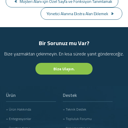
Müşteri Alanı için Özel Sayfa ve Fonksiyon Tanımlamak
Yönetici Alanına Ekstra Alan Eklemek
Bir Sorunuz mu Var?
Bize yazmaktan çekinmeyin. En kısa sürede yanıt göndereceğiz.
Bize Ulaşın.
Ürün
Destek
» Ürün Hakkında
» Teknik Destek
» Entegrasyonlar
» Topluluk Forumu