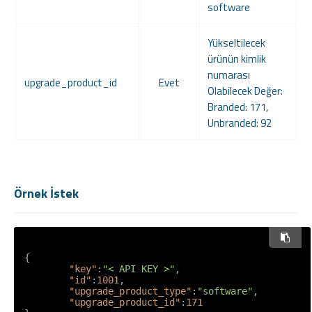
software
Yükseltilecek
ürünün kimlik
numarası
upgrade_product_id
Evet
Olabilecek Değer:
Branded: 171,
Unbranded: 92
Örnek İstek
{
"key"
:
"< API KEY >"
,
"id"
:
1001
,
"upgrade_product_type"
:
"software"
,
"upgrade_product_id"
:
171