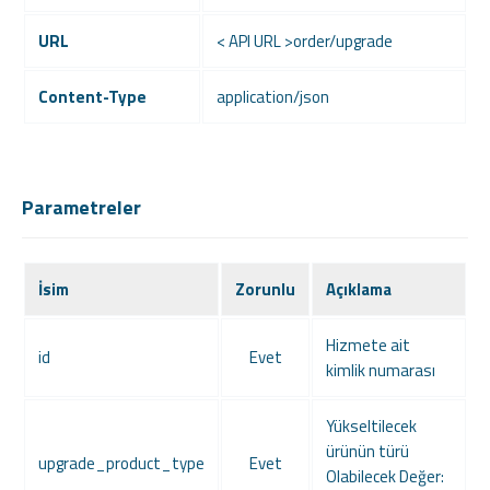
URL
< API URL >order/upgrade
Content-Type
application/json
Parametreler
İsim
Zorunlu
Açıklama
Hizmete ait
id
Evet
kimlik numarası
Yükseltilecek
ürünün türü
upgrade_product_type
Evet
Olabilecek Değer: