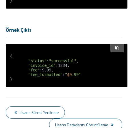
}
Örnek Çıktı
{

"status"
:
"successful"
,

"invoice_id"
:1234,

"fee"
:9.99,

"fee_formatted"
:
"
$9
.99"
Lisans Süresi Yenileme
Lisans Detaylarını Görüntüleme