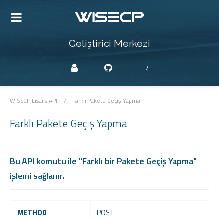
Geliştirici Merkezi
TR
WISECP Lisans API
/
Farklı Pakete Geçiş Yapma
Farklı Pakete Geçiş Yapma
Bu API komutu ile "Farklı bir Pakete Geçiş Yapma"
işlemi sağlanır.
METHOD
POST