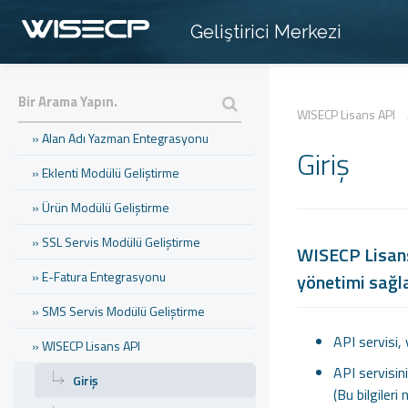
Geliştirici Merkezi
» Hosting Panel Modülü Geliştirme
» Sunucu Modülü Geliştirme
» Tema Geliştirme
WISECP Lisans API
» Alan Adı Yazman Entegrasyonu
Giriş
» Eklenti Modülü Geliştirme
» Ürün Modülü Geliştirme
» SSL Servis Modülü Geliştirme
WISECP Lisans 
» E-Fatura Entegrasyonu
yönetimi sağla
» SMS Servis Modülü Geliştirme
API servisi, 
» WISECP Lisans API
API servisini
Giriş
(Bu bilgileri