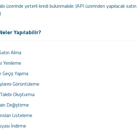
bı üzerinde yeterli kredi bulunmalıdır. (API üzerinden yapılacak satı
)
eler Yapılabilir?
 Satın Alma
si Yenileme
te Geçiş Yapma
ylarını Görüntüleme
 Talebi Oluşturma
in Değiştirme
nsları Listeleme
yası İndirme