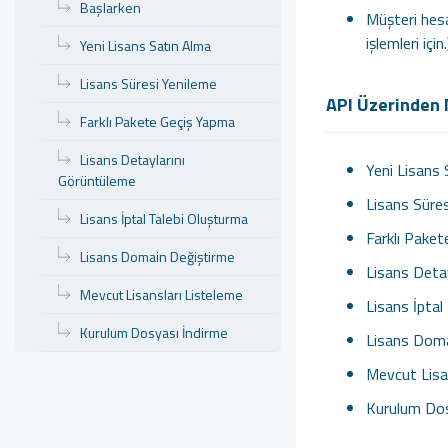
Başlarken
Müşteri hesa
işlemleri için.
Yeni Lisans Satın Alma
Lisans Süresi Yenileme
API Üzerinden N
Farklı Pakete Geçiş Yapma
Lisans Detaylarını
Yeni Lisans
Görüntüleme
Lisans Süre
Lisans İptal Talebi Oluşturma
Farklı Pake
Lisans Domain Değiştirme
Lisans Deta
Mevcut Lisansları Listeleme
Lisans İptal
Kurulum Dosyası İndirme
Lisans Doma
Mevcut Lisa
Kurulum Dos