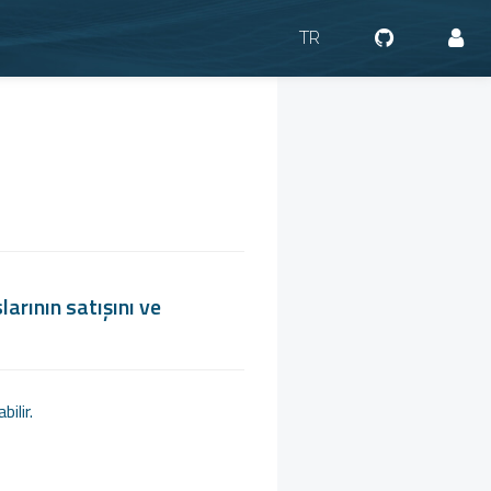
TR
rının satışını ve
ilir.