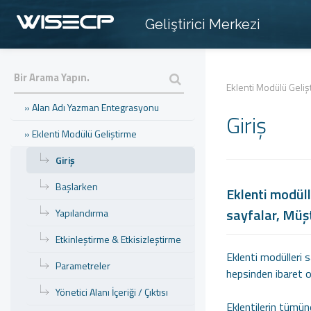
» Ödeme Yöntemi Geliştirme
Geliştirici Merkezi
» Hosting Panel Modülü Geliştirme
» Sunucu Modülü Geliştirme
» Tema Geliştirme
Eklenti Modülü Geliş
» Alan Adı Yazman Entegrasyonu
Giriş
» Eklenti Modülü Geliştirme
Giriş
Başlarken
Eklenti modüll
sayfalar, Müşt
Yapılandırma
Etkinleştirme & Etkisizleştirme
Eklenti modülleri 
Parametreler
hepsinden ibaret ola
Yönetici Alanı İçeriği / Çıktısı
Eklentilerin tümü