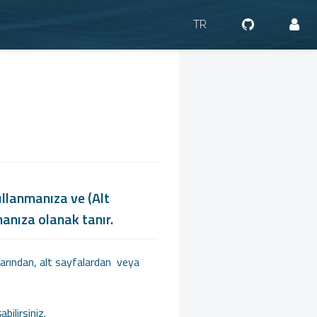
TR
ullanmanıza ve (Alt
manıza olanak tanır.
alarından, alt sayfalardan veya
bilirsiniz.