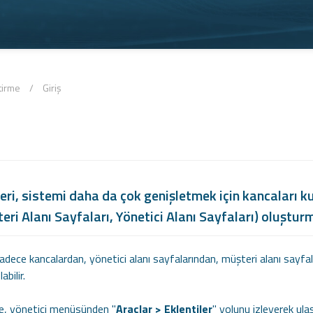
tirme
/
Giriş
eri, sistemi daha da çok genişletmek için kancaları k
eri Alanı Sayfaları, Yönetici Alanı Sayfaları) oluştur
sadece kancalardan, yönetici alanı sayfalarından, müşteri alanı sayf
bilir.
ne, yönetici menüsünden "
Araçlar > Eklentiler
" yolunu izleyerek ulaşa