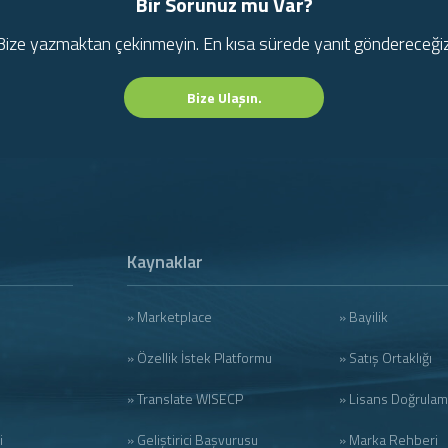
Bir Sorunuz mu Var?
Bize yazmaktan çekinmeyin. En kısa sürede yanıt göndereceğiz
Bize Ulaşın.
Kaynaklar
» Marketplace
» Bayilik
» Özellik İstek Platformu
» Satış Ortaklığı
» Translate WISECP
» Lisans Doğrula
i
» Geliştirici Başvurusu
» Marka Rehberi