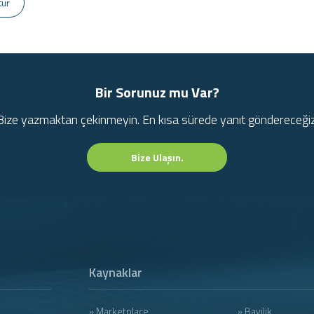
tur
Bir Sorunuz mu Var?
Bize yazmaktan çekinmeyin. En kısa sürede yanıt göndereceğiz
Bize Ulaşın.
Kaynaklar
» Marketplace
» Bayilik