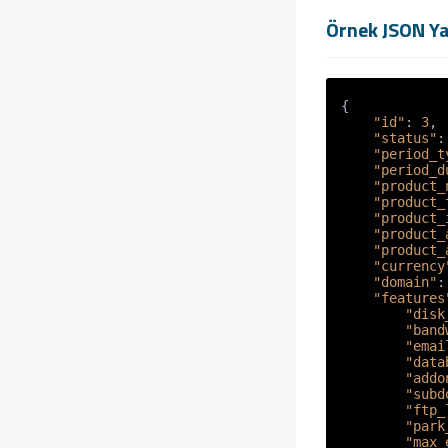
» SMS Servis Modülü Geliştirme
Örnek JSON Ya
» WISECP Lisans API
{
"id"
:
3
,
"status"
:
"period_t
"period_d
"product_
"product_
"product_
"product_
"product_
"currency
"domain"
:
"features
"disk
"band
"emai
"data
"addo
"subd
"ftp_
"park
"max_