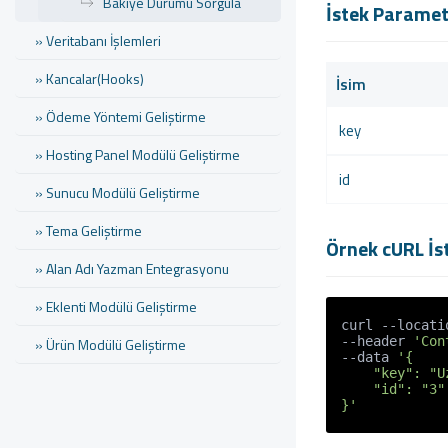
Bakiye Durumu Sorgula
İstek Paramet
» Veritabanı İşlemleri
» Kancalar(Hooks)
İsim
» Ödeme Yöntemi Geliştirme
key
» Hosting Panel Modülü Geliştirme
id
» Sunucu Modülü Geliştirme
» Tema Geliştirme
Örnek cURL İs
» Alan Adı Yazman Entegrasyonu
» Eklenti Modülü Geliştirme
curl --locati
--header 
'Con
» Ürün Modülü Geliştirme
--data 
'{

    "key": "UzZBSlBWeWk0UEcrVWxlU0RjS1B1dz09",

» SSL Servis Modülü Geliştirme
    "id": "3"

}'
» E-Fatura Entegrasyonu