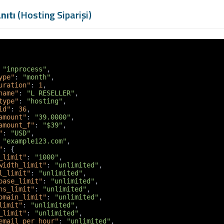
nıtı
(Hosting Siparişi)
"inprocess"
,
ype"
:
"month"
,
uration"
:
1
,
name"
:
"L RESELLER"
,
type"
:
"hosting"
,
id"
:
36
,
amount"
:
"39.0000"
,
amount_f"
:
"$39"
,
"
:
"USD"
,
"example123.com"
,
"
:
{
_limit"
:
"1000"
,
width_limit"
:
"unlimited"
,
l_limit"
:
"unlimited"
,
base_limit"
:
"unlimited"
,
ns_limit"
:
"unlimited"
,
omain_limit"
:
"unlimited"
,
limit"
:
"unlimited"
,
_limit"
:
"unlimited"
,
email_per_hour"
:
"unlimited"
,