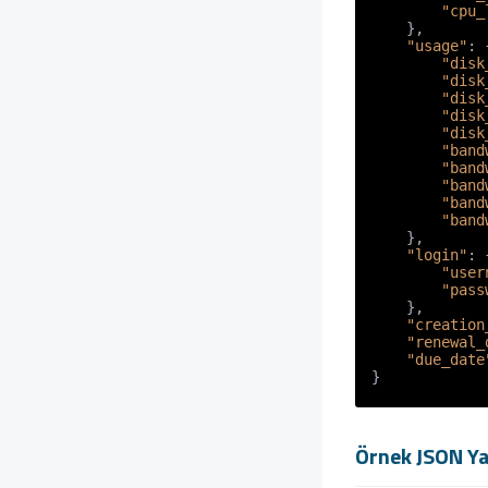
"cpu_
}
,
"usage"
:
"disk
"disk
"disk
"disk
"disk
"band
"band
"band
"band
"band
}
,
"login"
:
"user
"pass
}
,
"creation
"renewal_
"due_date
}
Örnek JSON Ya