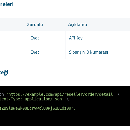
releri
Zorunlu
Açıklama
Evet
API Key
Evet
Siparişin ID Numarası
teği
on 
'https://example.com/api/reseller/order/detail'
 \

tent-Type: application/json'
 \
