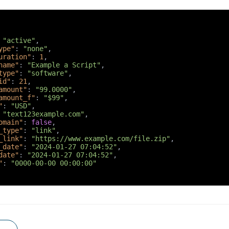
"active"
,
ype"
:
"none"
,
uration"
:
1
,
name"
:
"Example a Script"
,
type"
:
"software"
,
id"
:
21
,
amount"
:
"99.0000"
,
amount_f"
:
"$99"
,
"
:
"USD"
,
"text123example.com"
,
omain"
:
false
,
_type"
:
"link"
,
_link"
:
"https://www.example.com/file.zip"
,
_date"
:
"2024-01-27 07:04:52"
,
date"
:
"2024-01-27 07:04:52"
,
"
:
"0000-00-00 00:00:00"