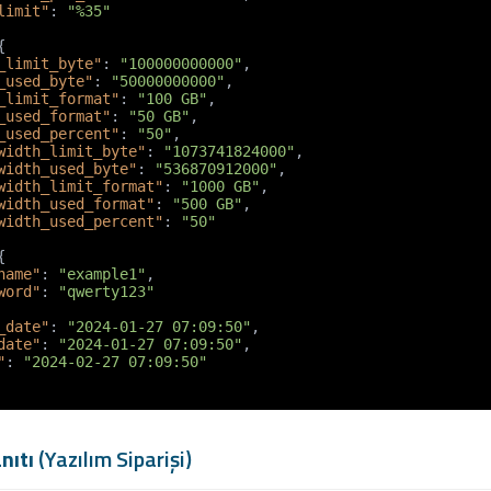
limit"
:
"%35"
{
_limit_byte"
:
"100000000000"
,
_used_byte"
:
"50000000000"
,
_limit_format"
:
"100 GB"
,
_used_format"
:
"50 GB"
,
_used_percent"
:
"50"
,
width_limit_byte"
:
"1073741824000"
,
width_used_byte"
:
"536870912000"
,
width_limit_format"
:
"1000 GB"
,
width_used_format"
:
"500 GB"
,
width_used_percent"
:
"50"
{
name"
:
"example1"
,
word"
:
"qwerty123"
_date"
:
"2024-01-27 07:09:50"
,
date"
:
"2024-01-27 07:09:50"
,
"
:
"2024-02-27 07:09:50"
nıtı
(Yazılım Siparişi)