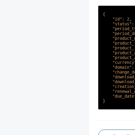
{
"id"
:
2
,
"status"
:
"period_t
"period_d
"product_
"product_
"product_
"product_
"product_
"currency
"domain"
:
"change_d
"download
"download
"creation
"renewal_
"due_date
}