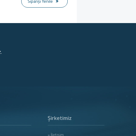
Siparişi Yenile
.
Şirketimiz
» İletişim