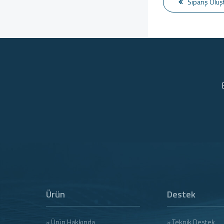
Sipariş Oluş
Ürün
Destek
» Ürün Hakkında
» Teknik Destek