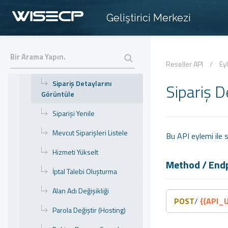
Kullanım Örnekleri
Geliştirici Merkezi
» Eylemler
Ürünleri Listele
Sipariş Oluştur
Reseller API
/
Ey
Sipariş Detaylarını
Sipariş D
Görüntüle
Siparişi Yenile
Mevcut Siparişleri Listele
Bu API eylemi ile s
Hizmeti Yükselt
Method / End
İptal Talebi Oluşturma
Alan Adı Değişikliği
POST
/
{{API_
Parola Değiştir (Hosting)