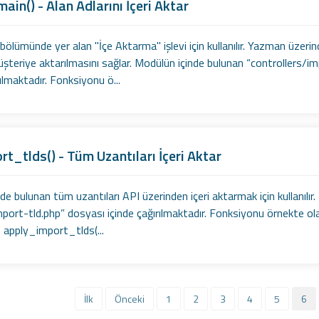
in() - Alan Adlarını İçeri Aktar
bölümünde yer alan "İçe Aktarma" işlevi için kullanılır. Yazman üzerind
üşteriye aktarılmasını sağlar. Modülün içinde bulunan “controllers/i
rılmaktadır. Fonksiyonu ö...
t_tlds() - Tüm Uzantıları İçeri Aktar
e bulunan tüm uzantıları API üzerinden içeri aktarmak için kullanılır
port-tld.php” dosyası içinde çağırılmaktadır. Fonksiyonu örnekte olaca
n apply_import_tlds(...
İlk
Önceki
1
2
3
4
5
6