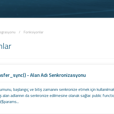
tegrasyonu
/
Fonksiyonlar
nlar
ansfer_sync() - Alan Adı Senkronizasyonu
rumunu, başlangıç ve bitiş zamanını senkronize etmek için kullanılm
miş alan adlarının da senkronize edilmesine olanak sağlar. public fun
($params...