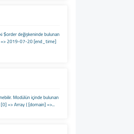
deki $order değişkeninde bulunan
me] => 2019-07-20 [end_time]
inebilir. Modülün içinde bulunan
[0] => Array ( [domain] =>...