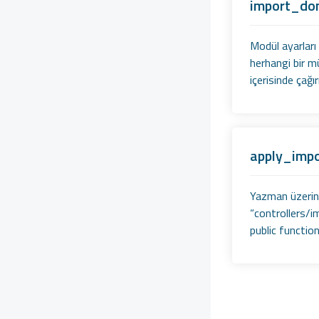
import_doma
transfer() - Alan Adı
Transferi
Modül ayarları 
herhangi bir m
renewal() - Alan Adı
Yenileme
içerisinde çağı
cost_prices() - Uzantı
Maliyet Bilgileri
NsDetails() - Nameserver
apply_impor
Bilgileri
ModifyDns() -
Yazman üzerind
NameServer Güncelleme
“controllers/im
public functio
CNSList() - Child
Nameserver Listesi
addCNS() - Child
Nameserver Ekleme
ModifyCNS() - Child