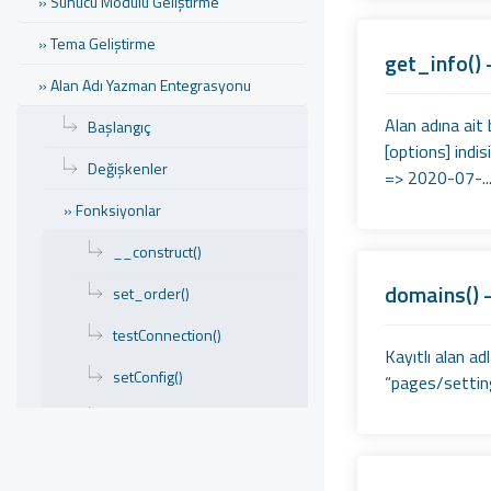
» Sunucu Modülü Geliştirme
» Tema Geliştirme
get_info() -
» Alan Adı Yazman Entegrasyonu
Alan adına ait 
Başlangıç
[options] indi
Değişkenler
=> 2020-07-..
» Fonksiyonlar
__construct()
domains() -
set_order()
testConnection()
Kayıtlı alan ad
setConfig()
“pages/settings
questioning() - Alan Adı
Sorgulama
register() – Alan Adı Tescil