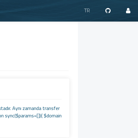
TR
aktadır. Aynı zamanda transfer
ction sync($params=[]){ $domain