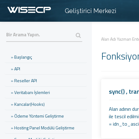
Geliştirici Merkezi
Alan Adı Yazman En
Fonksiyo
» Başlangıç
» API
» Reseller API
sync() , tr
» Veritabanı İşlemleri
» Kancalar(Hooks)
Alan adının du
» Ödeme Yöntemi Geliştirme
ile tescil edil
= idn_to_ascii
» Hosting Panel Modülü Geliştirme