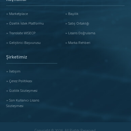
» Marketplace
» Bayilik
» Özellik İstek Platformu
» Satış Ortaklığı
» Translate WISECP
» Lisans Doğrulama
» Geliştirici Başvurusu
» Marka Rehberi
Şirketimiz
» İletişim
» Çerez Politikası
» Gizlilik Sözleşmesi
» Son Kullanıcı Lisans
Sözleşmesi
Copyright © 2026. All Rights Reserved.